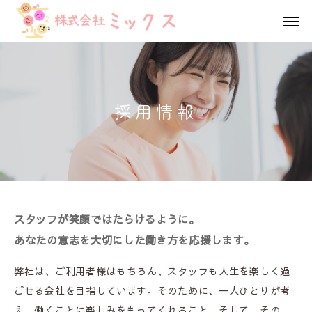
お問い合わせ
お知らせ
HOME
採用情報
私たちの想い
事業内容
採用情報
スタッフが笑顔ではたらけるように。
法人概要
あなたの意志を大切にした働き方を応援します。
お知らせ
弊社は、ご利用者様はもちろん、スタッフも人生を楽しく過
ごせる会社を目指しています。そのために、一人ひとりが考
お問い合わせ
え、働くことに楽しみをもってくれること。そして、その